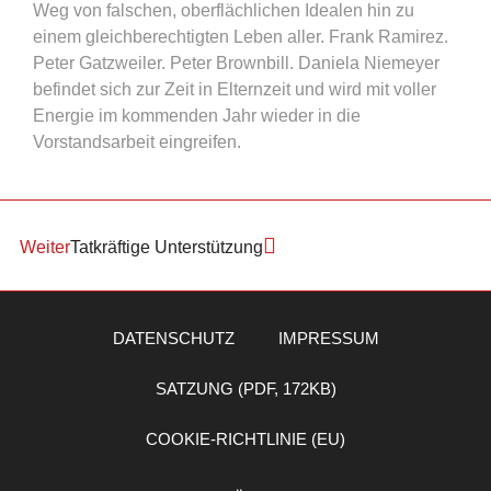
Weg von falschen, oberflächlichen Idealen hin zu
einem gleichberechtigten Leben aller. Frank Ramirez.
Peter Gatzweiler. Peter Brownbill. Daniela Niemeyer
befindet sich zur Zeit in Elternzeit und wird mit voller
Energie im kommenden Jahr wieder in die
Vorstandsarbeit eingreifen.
Weiter
Tatkräftige Unterstützung
DATENSCHUTZ
IMPRESSUM
SATZUNG (PDF, 172KB)
COOKIE-RICHTLINIE (EU)